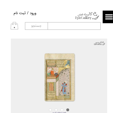
حساب کاربری من
ورود
/
ثبت نام
تغییر گذر واژه
جستجو
۰
سفارشات
خروج از حساب کاربری