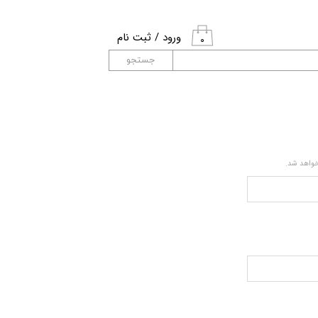
ورود
/
ثبت نام
۰
حساب کاربری من
جستجو
تغییر گذر واژه
سفارشات
خروج از حساب
خواهد شد.
کاربری