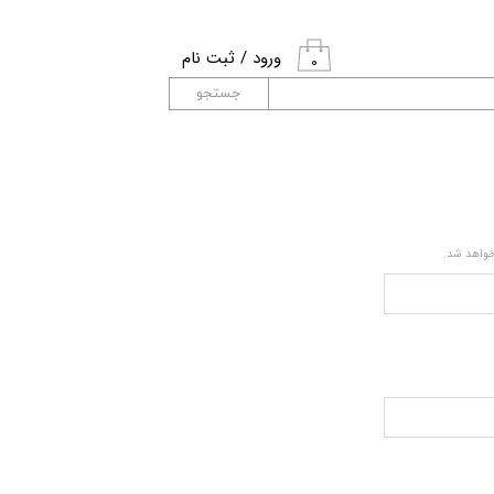
ورود
/
ثبت نام
۰
حساب کاربری من
جستجو
تغییر گذر واژه
سفارشات
خروج از حساب
خواهد شد.
کاربری