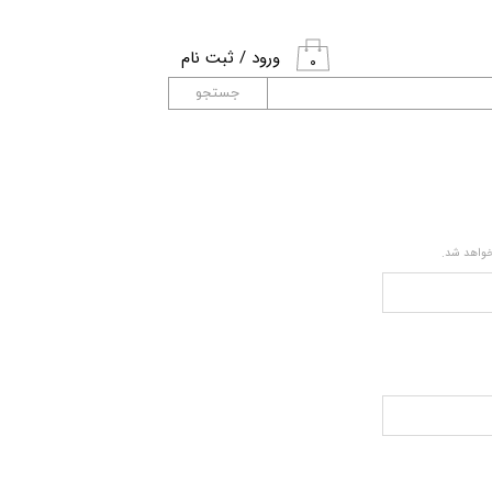
ورود
/
ثبت نام
۰
حساب کاربری من
جستجو
تغییر گذر واژه
سفارشات
خروج از حساب
خواهد شد.
کاربری