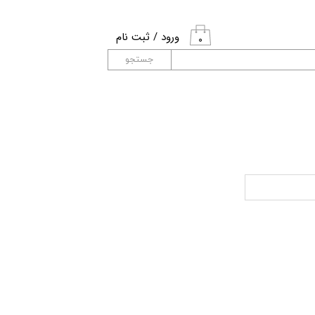
ورود
/
ثبت نام
۰
حساب کاربری من
جستجو
تغییر گذر واژه
سفارشات
خروج از حساب
کاربری