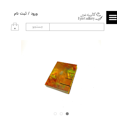
حساب کاربری من
ورود
/
ثبت نام
تغییر گذر واژه
جستجو
۰
سفارشات
خروج از حساب کاربری