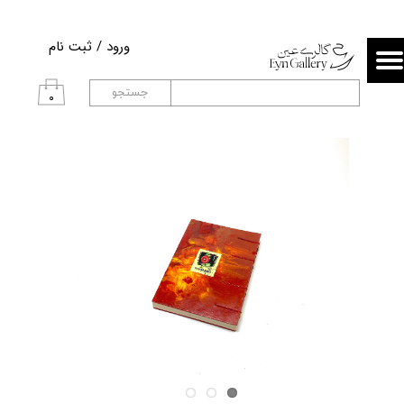
حساب کاربری من
ورود
/
ثبت نام
تغییر گذر واژه
جستجو
۰
سفارشات
خروج از حساب کاربری