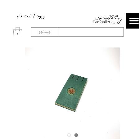
حساب کاربری من
ورود
/
ثبت نام
تغییر گذر واژه
جستجو
۰
سفارشات
خروج از حساب کاربری