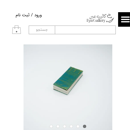
حساب کاربری من
ورود
/
ثبت نام
تغییر گذر واژه
جستجو
۰
سفارشات
خروج از حساب کاربری