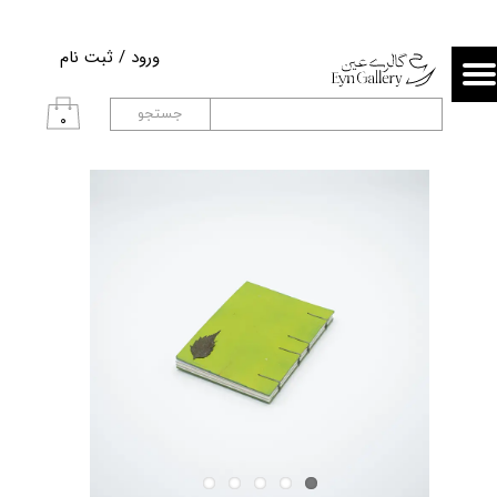
حساب کاربری من
ورود
/
ثبت نام
تغییر گذر واژه
جستجو
۰
سفارشات
خروج از حساب کاربری