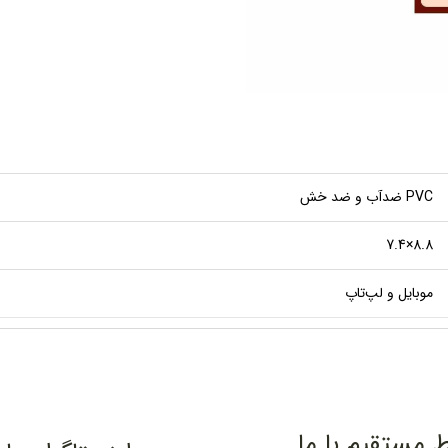
PVC ضدآب و ضد خش
8.8×7.4
موبایل و لپ‌تاپ
ط مستقیم با ما