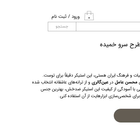
ورود
/
ثبت نام
۰
حساب کاربری من
جستجو
تغییر گذر واژه
 طرح سرو خمیده
سفارشات
خروج از حساب
اگر عاشق استیکر ایرانی با حال‌و‌هوای ادبیات و فرهنگ ایران هستی، این استیکر دقیقاً برای توست. 
کاربری
 
محسن عامل
 در 
عین‌گالری
 و از ترانه‌های عاشقانه انتخاب شده 
تا در گوشه ذهنمان ماندگار شود. می‌توانی با آسودگی از کیفیت این استیکر ضدخش، بهترین جنس 