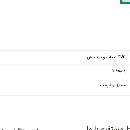
PVC ضدآب و ضد خش
8.8×7.4
موبایل و لپ‌تاپ
ط مستقیم با ما