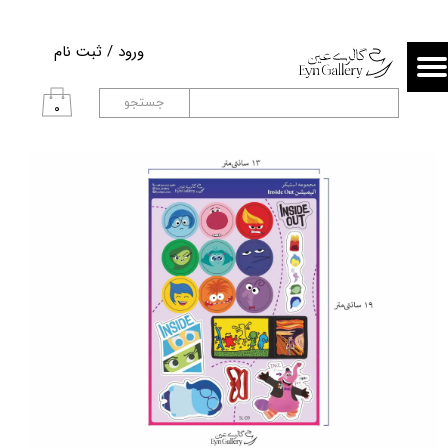
حساب کاربری من
ورود
/
ثبت نام
تغییر گذر واژه
جستجو
۰
سفارشات
خروج از حساب کاربری