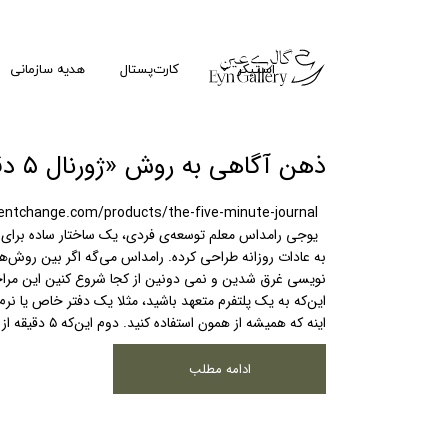
استیکر
کارت‌پستال
هدیه سازمانی
ذهن آگاهی به روش «ژورنال ۵ دقیقه‌ای»
gentchange.com/products/the-five-minute-journal
یوجی رامداس معلم توسعه‌ی فردی،‌ یک ساختار ساده برای ت
به عادات روزانه طراحی کرده. رامداس می‌گه اگر بین روش‌ه
نویسی غرق شدین و نمی دونین از کجا شروع کنین این مراحل
این‌که به یک پلتفرم متعهد باشید، مثلا یک دفتر خاص یا نرم
اینه که همیشه از همون استفاده کنید. دوم این‌که ۵ دقیقه از …
ادامه مطلب