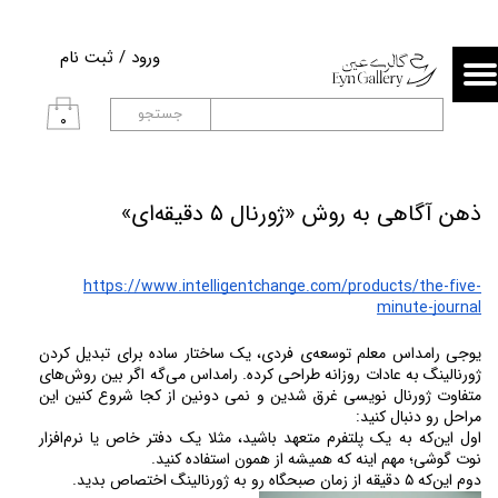
حساب کاربری من
ورود
/
ثبت نام
تغییر گذر واژه
جستجو
۰
سفارشات
خروج از حساب کاربری
ذهن آگاهی به روش «ژورنال ۵ دقیقه‌ای»
https://www.intelligentchange.com/products/the-five-
minute-journal
یوجی رامداس معلم توسعه‌ی فردی،‌ یک ساختار ساده برای تبدیل کردن 
ژورنالینگ به عادات روزانه طراحی کرده. رامداس می‌گه اگر بین روش‌های 
متفاوت ژورنال نویسی غرق شدین و نمی دونین از کجا شروع کنین این 
مراحل رو دنبال کنید:
اول این‌که به یک پلتفرم متعهد باشید، مثلا یک دفتر خاص یا نرم‌افزار 
نوت گوشی؛ مهم اینه که همیشه از همون استفاده کنید.
دوم این‌که ۵ دقیقه از زمان صبحگاه رو به ژورنالینگ اختصاص بدید. 