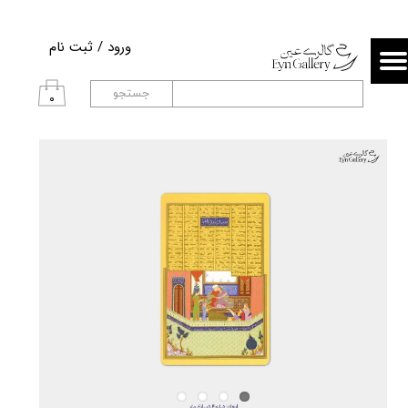
حساب کاربری من
ورود
/
ثبت نام
تغییر گذر واژه
جستجو
۰
سفارشات
خروج از حساب کاربری