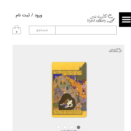
حساب کاربری من
ورود
/
ثبت نام
تغییر گذر واژه
جستجو
۰
سفارشات
خروج از حساب کاربری