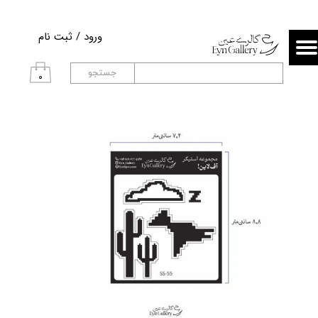
حساب کاربری من
ورود
/
ثبت نام
تغییر گذر واژه
جستجو
۰
سفارشات
خروج از حساب کاربری